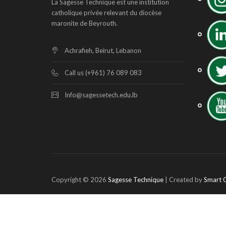
La Sagesse Technique est une institution
catholique privée relevant du diocèse
maronite de Beyrouth.
Achrafieh, Beirut, Lebanon
Call us (+961) 76 089 083
Info@sagessetech.edu.lb
Copyright © 2026
Sagesse Technique
| Created by
Smart 