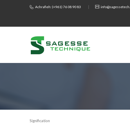
Achrafieh: (+961) 76 08 90 83
info@sagessetech.
Signification