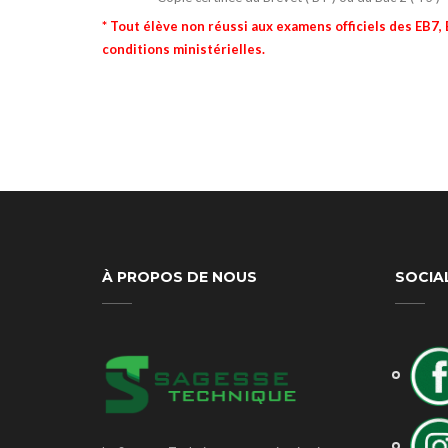
* Tout élève non réussi aux examens officiels des EB7,
conditions ministérielles.
À PROPOS DE NOUS
SOCIA