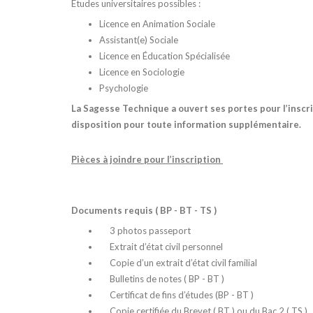
Études universitaires possibles :
Licence en Animation Sociale
Assistant(e) Sociale
Licence en Éducation Spécialisée
Licence en Sociologie
Psychologie
La Sagesse Technique a ouvert ses portes pour l’inscrip
disposition pour toute information supplémentaire.
Pièces à joindre pour l’inscription
Documents requis ( BP - BT - TS )
3 photos passeport
Extrait d’état civil personnel
Copie d’un extrait d’état civil familial
Bulletins de notes ( BP - BT )
Certificat de fins d’études (BP - BT )
Copie certifiée du Brevet ( BT ) ou du Bac 2 ( TS )